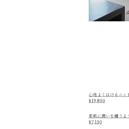
心地よくはけるニッ
¥19,800
素肌に潤いを纏うよ
¥7,150