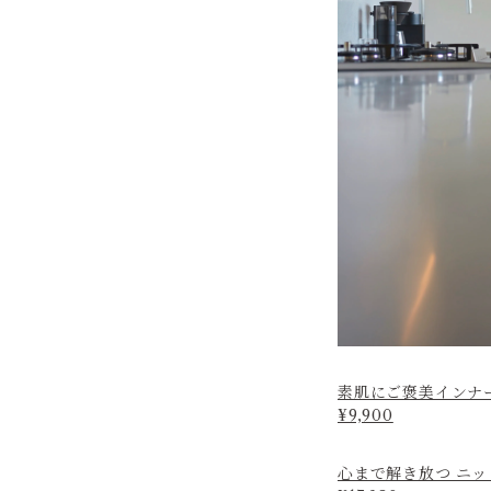
素肌にご褒美インナ
¥9,900
心まで解き放つ ニ