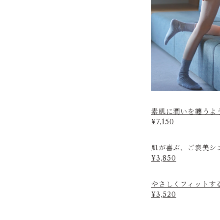
素肌に潤いを纏うよ
¥7,150
肌が喜ぶ、ご褒美シ
¥3,850
やさしくフィットす
¥3,520