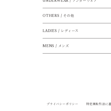
長袖
ショートパンツ
UNDERWEAR / アンダーウェア
半袖
ロングパンツ
半そで
OTHERS / その他
タンクトップ
タンクトップ
ソックス
LADIES / レディース
キャミソール
レッグウォーマー
MENS / メンズ
ショーツ
スカーフ
ボクサーパンツ（メンズ）
プライバシーポリシー
特定商取引法に