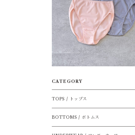
肌が喜ぶ、ご褒美シンプルショー
¥3,850
CATEGORY
TOPS / トップス
半袖セーター
BOTTOMS / ボトムス