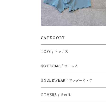
CATEGORY
TOPS / トップス
半袖セーター
BOTTOMS / ボトムス
長袖
ショートパンツ
UNDERWEAR / アンダーウェア
半袖
ロングパンツ
半そで
OTHERS / その他