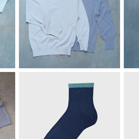
（ユニ
ここちの良い長袖プルオーバー（ユニセッ
心
クスサイズ）
¥19,800
メン
日常をスマートに整えるショートソックス
¥1,650