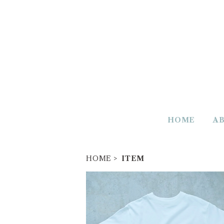
HOME
A
HOME
ITEM